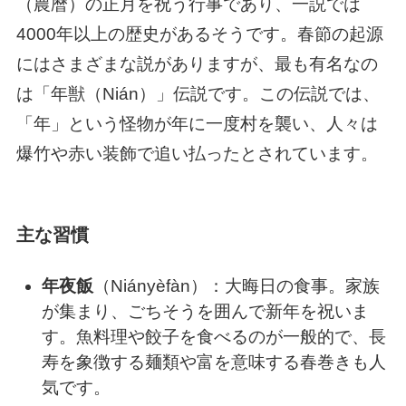
（農暦）の正月を祝う行事であり、一説では
4000年以上の歴史があるそうです。春節の起源
にはさまざまな説がありますが、最も有名なの
は「年獣（Nián）」伝説です。この伝説では、
「年」という怪物が年に一度村を襲い、人々は
爆竹や赤い装飾で追い払ったとされています。
主な習慣
年夜飯
（Niányèfàn）：大晦日の食事。家族
が集まり、ごちそうを囲んで新年を祝いま
す。魚料理や餃子を食べるのが一般的で、長
寿を象徴する麺類や富を意味する春巻きも人
気です。