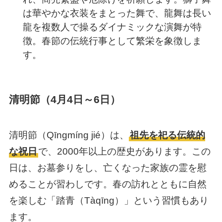
は華やかな衣装をまとった舞で、龍舞は長い
龍を複数人で操るダイナミックな演舞が特
徴。春節の伝統行事として繁栄を象徴しま
す。
清明節（4月4日～6日）
清明節（Qīngmíng jié）は、
祖先を祀る伝統的
な祝日
で、2000年以上の歴史があります。この
日は、お墓参りをし、亡くなった家族の霊を慰
めることが習わしです。春の訪れとともに自然
を楽しむ「踏青（Tàqīng）」という習慣もあり
ます。