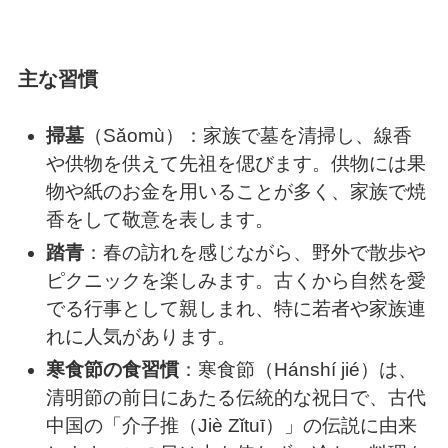
主な習慣
掃墓
（Sǎomù）：家族で墓を清掃し、線香
や供物を供えて先祖を偲びます。供物には果
物や紙のお金を用いることが多く、家族で焼
香をして敬意を表します。
踏青
：春の訪れを感じながら、野外で散歩や
ピクニックを楽しみます。古くから自然を愛
でる行事として親しまれ、特に若者や家族連
れに人気があります。
寒食節の食習慣
：寒食節（Hánshí jié）は、
清明節の前日にあたる伝統的な祝日で、古代
中国の「介子推（Jiè Zǐtuī）」の伝説に由来