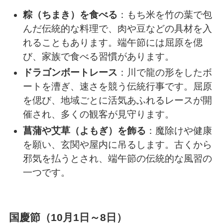
粽（ちまき）を食べる
：もち米を竹の葉で包
んだ伝統的な料理で、肉や豆などの具材を入
れることもあります。端午節には屈原を偲
び、家族で食べる習慣があります。
ドラゴンボートレース
：川で龍の形をしたボ
ートを漕ぎ、速さを競う伝統行事です。屈原
を偲び、地域ごとに活気あふれるレースが開
催され、多くの観客が見守ります。
菖蒲や艾草（よもぎ）を飾る
：魔除けや健康
を願い、玄関や屋内に吊るします。古くから
邪気を払うとされ、端午節の伝統的な風習の
一つです。
国慶節（10月1日～8日）