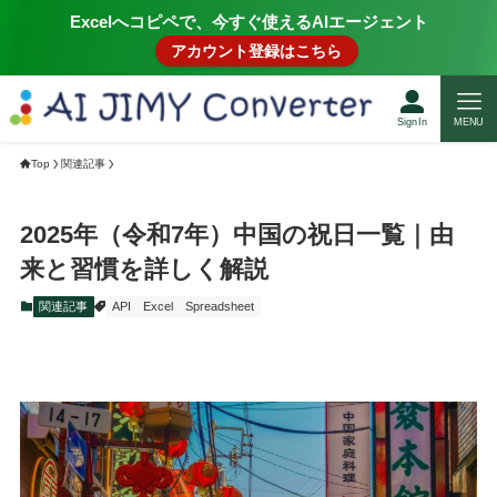
Excelへコピペで、今すぐ使えるAIエージェント
アカウント登録はこちら
SignIn
MENU
Top
関連記事
2025年（令和7年）中国の祝日一覧｜由
来と習慣を詳しく解説
関連記事
API
Excel
Spreadsheet