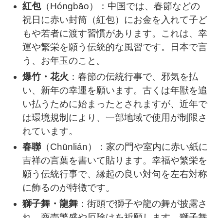
紅包
（Hóngbāo）：中国では、春節などの
祝日に赤い封筒（紅包）にお金を入れて子ど
もや若者に渡す習慣があります。これは、幸
運や繁栄を願う伝統的な風習です。日本で言
う、お年玉のこと。
爆竹・花火
：春節の伝統行事で、邪気を払
い、新年の幸運を願います。古くは年獣を追
い払うために始まったとされますが、近年で
は環境規制により、一部地域で使用が制限さ
れています。
春聯
（Chūnlián）：家の門や室内に赤い紙に
吉祥の言葉を書いて貼ります。幸福や繁栄を
願う伝統行事で、縁起の良い対句を左右対称
に飾るのが特徴です。
獅子舞・龍舞
：街頭で獅子や龍の舞が披露さ
れ、商売繁盛や厄除けを祈願します。獅子舞