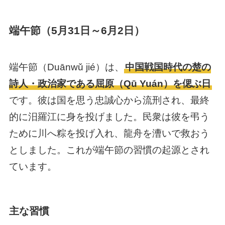
端午節（5月31日～6月2日）
端午節（Duānwǔ jié）は、
中国戦国時代の楚の
詩人・政治家である屈原（Qū Yuán）を偲ぶ日
です。彼は国を思う忠誠心から流刑され、最終
的に汨羅江に身を投げました。民衆は彼を弔う
ために川へ粽を投げ入れ、龍舟を漕いで救おう
としました。これが端午節の習慣の起源とされ
ています。
主な習慣