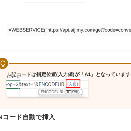
=WEBSERVICE("https://api.aijimy.com/get?code=conv
上記コードは
指定位置(入力値)が「A1」となっています
ださい。
INコード自動で挿入