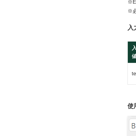
※E
※
入
t
使