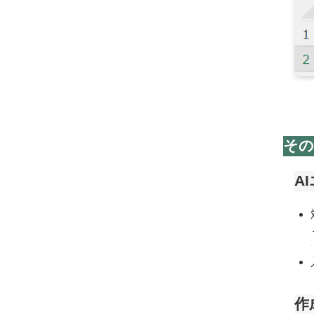
その
A
作