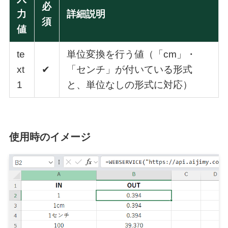
必
力
詳細説明
須
値
te
単位変換を行う値（「cm」・
xt
✔
「センチ」が付いている形式
1
と、単位なしの形式に対応）
使用時のイメージ