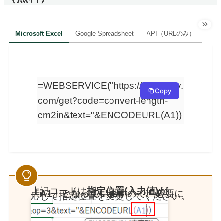
Microsoft Excel
Google Spreadsheet
API（URLのみ）
=WEBSERVICE("https://api.aijimy.
Copy
com/get?code=convert-length-
cm2in&text="&ENCODEURL(A1))
上記コードは
指定位置(入力値)が
「A1」となっています
ので、必要に
応じて指定位置を変更してください。