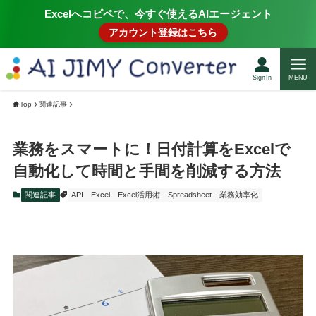
Excelへコピペで、今すぐ使えるAIエージェント
アカウント登録はこちら
SignIn
MENU
Top
関連記事
業務をスマートに！日付計算をExcelで
自動化して時間と手間を削減する方法
関連記事
API
Excel
Excel活用術
Spreadsheet
業務効率化