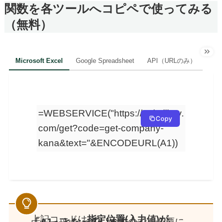
関数を各ツールへコピペで使ってみる
（無料）
Microsoft Excel
Google Spreadsheet
API（URLのみ）
=WEBSERVICE("https://api.aijimy.
Copy
com/get?code=get-company-
kana&text="&ENCODEURL(A1))
上記コードは
指定位置(入力値)が
「A1」となっています
ので、必要に