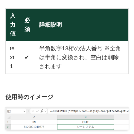
入
必
力
詳細説明
須
値
te
半角数字13桁の法人番号 ※全角
xt
✔
は半角に変換され、空白は削除
1
されます
使用時のイメージ