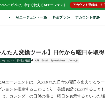
xcelへコピペで、今すぐ使えるAIエージェント
アカウント登録はこち
AIエージェント一覧
料金プラン
アカウント作成
かんたん変換ツール】日付から曜日を取得
Iエージェント
日付と時刻
API
Excel
Spreadsheet
ノーマル
のAIエージェントは、入力された日付の曜日を出力するツ
プションを指定することにより、英語表記で出力することも
えば、カレンダーの日付の横に、曜日を表示するといった場