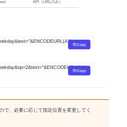
eet
API（URLのみ）
-weekday&text="&ENCODEURL(A1))
Copy
t-weekday&op=2&text="&ENCODEURL(A1))
Copy
ので、必要に応じて指定位置を変更してく