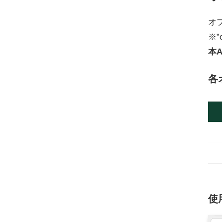
オ
※
本
各
使