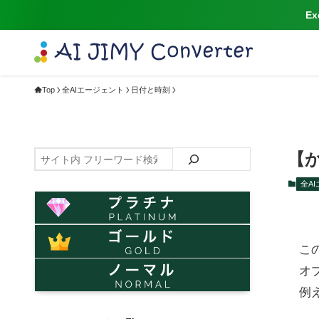
E
Top
全AIエージェント
日付と時刻
検
【
索
全A
こ
オ
例