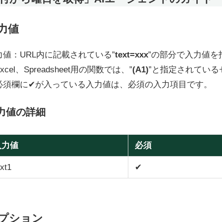
力値
力値：URL内に記載されている”
text=xxx
”の部分で入力値を
xcel、Spreadsheet用の関数では、”
(A1)
”と指定されてい
必須欄に✔が入っている入力値は、必須の入力項目です。
力値の詳細
入力値
必須
ext1
✔
プション