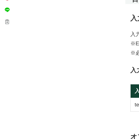
入
入
※E
※
入
t
オ