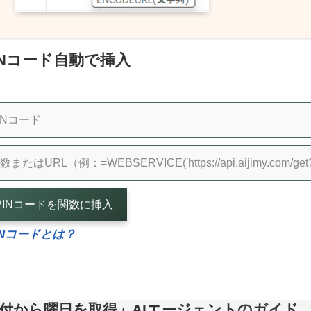
INコード自動で挿入
PINコードを関数に挿入
INコードとは？
付から曜日を取得」AIエージェントのガイド