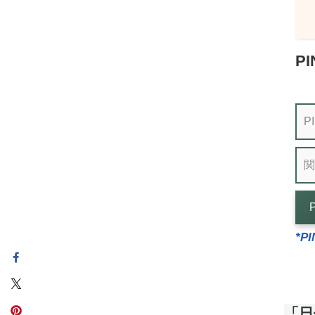
P
*P
「日