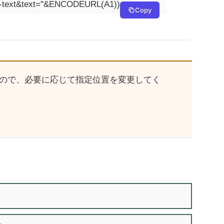
er-text&text="&ENCODEURL(A1))
Copy
ので、必要に応じて指定位置を変更してく