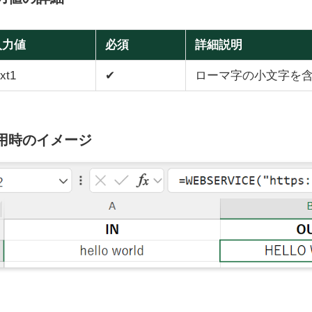
入力値
必須
詳細説明
ext1
✔
ローマ字の小文字を
用時のイメージ