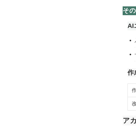
その
A
作
ア