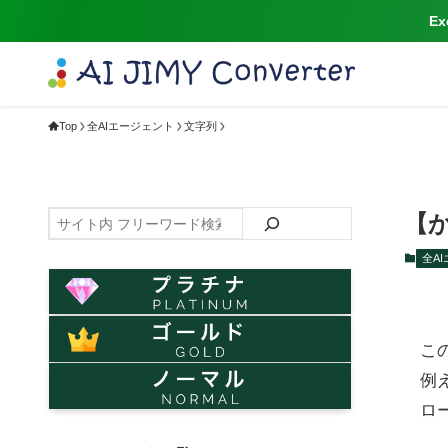
E
Top
全AIエージェント
文字列
検
【
索
全A
こ
例
ロ