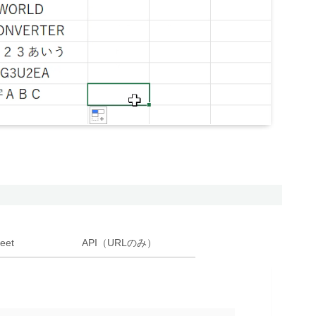
eet
API（URLのみ）