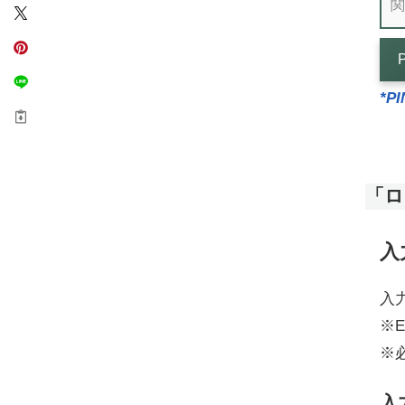
*P
「ロ
入
入
※E
※
入