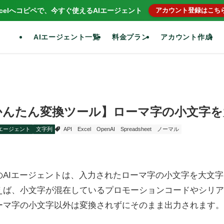
xcelへコピペで、今すぐ使えるAIエージェント
アカウント登録はこち
AIエージェント一覧
料金プラン
アカウント作成
かんたん変換ツール】ローマ字の小文字を
Iエージェント
文字列
API
Excel
OpenAI
Spreadsheet
ノーマル
のAIエージェントは、入力されたローマ字の小文字を大文
えば、小文字が混在しているプロモーションコードやシリア
ーマ字の小文字以外は変換されずにそのまま出力されます。