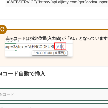
=WEBSERVICE("https://api.aijimy.com/get?code=upp
上記コードは
指定位置(入力値)が「A1」となっています
ださい。
INコード自動で挿入